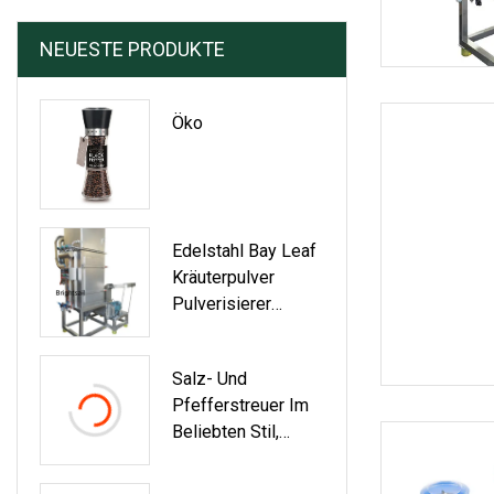
NEUESTE PRODUKTE
Öko
Edelstahl Bay Leaf
Kräuterpulver
Pulverisierer
Pfeffer Chili Pulver
Mühlen Maschine
Salz- Und
Pfefferstreuer Im
Beliebten Stil,
Gewürz- Und
Pfeffermühlen-Set