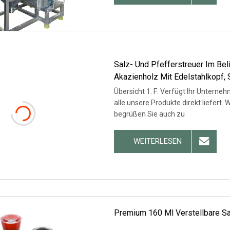
Salz- Und Pfefferstreuer Im Bel
Akazienholz Mit Edelstahlkopf,
Pfeffermühle Aus Holz
Übersicht 1. F: Verfügt Ihr Unterneh
alle unsere Produkte direkt liefert.
begrüßen Sie auch zu
WEITERLESEN
Premium 160 Ml Verstellbare S