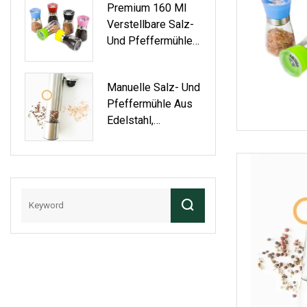
Premium 160 Ml
Aus Akazienholz
Verstellbare Salz-
Mit Edelstahlkopf,
Und Pfeffermühle
Salz- Und
Aus Keramik,
Pfeffermühlen-Set
Anpassbar
Aus Holz, Große
Manuelle Salz- Und
Pfeffermühle Aus
Pfeffermühle Aus
Holz
Edelstahl,
Verstellbare
Trockengewürzmüh
Le Mit Keramikkern