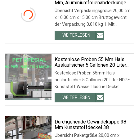
Mm, Aluminiumfolienabdeckungen
Für Papier- Oder Plastikdosen
Übersicht Verpackungsgröße 20,00 cm
x 10,00 cm x 15,00 cm Bruttogewicht
der Verpackung 0,010 kg 1. Mit
sicherem Rand, verschüttungssicher,
WEITERLESEN
umweltfreundlich. 2. Geeignet zum
Verpacken von Trockenfutter,
Milchpulver, Kaffeepulver, Tee,
Kostenlose Proben 55 Mm Hals
Auslaufsicher 5 Gallonen 20 Liter
HDPE Kunststoff
Kostenlose Proben 55mm Hals
Wasserflaschendeckel
auslaufsicher 5 Gallonen 20 Liter HDPE
Kunststoff Wasserflasche Deckel
gewisse Transparenz und milde Textur
WEITERLESEN
werden gestreckt und in einer Form
verarbeitet, um Kappen mit
bestimmten Vorschriften zu bilden
und
Durchgehende Gewindekappe 38
Mm Kunststoffdeckel 38
Übersicht Paketgröße 20,00 cm x