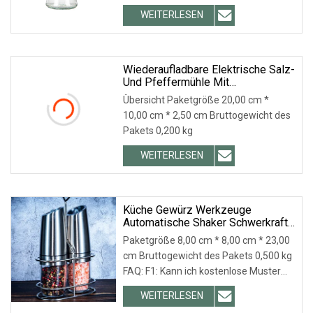
Produktbeschreibung Detaillierte Fotos
WEITERLESEN
F1. Wie kann ich einen besseren Preis
bekommen? A: Der Preis ist
verhandelbar. Er kann angepasst
werden
Wiederaufladbare Elektrische Salz-
Und Pfeffermühle Mit
Einstellbarem LED-Licht
Übersicht Paketgröße 20,00 cm *
Wbb27321
10,00 cm * 2,50 cm Bruttogewicht des
Pakets 0,200 kg
WEITERLESEN
Küche Gewürz Werkzeuge
Automatische Shaker Schwerkraft
Salz Und Pfeffer Mühle
Paketgröße 8,00 cm * 8,00 cm * 23,00
Elektrische Grinder
cm Bruttogewicht des Pakets 0,500 kg
FAQ: F1: Kann ich kostenlose Muster
erhalten? A1: Ja, wir können das
WEITERLESEN
Muster kostenlos anbieten, der Kunde