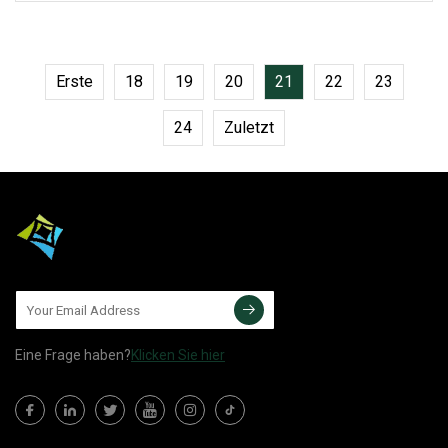
muss nur die Frachtkosten bezahlen.
Erste
18
19
20
21
22
23
24
Zuletzt
Eine Frage haben?
Klicken Sie hier