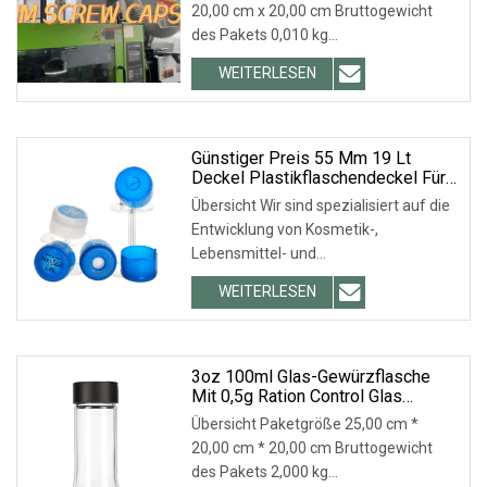
20,00 cm x 20,00 cm Bruttogewicht
des Pakets 0,010 kg
Produktbeschreibung
WEITERLESEN
Qualitätskontrolle Verpackung und
Lieferung Maßgeschneiderte
Verpackung nach Kundenwunsch.
Wenn Kunststoff
Günstiger Preis 55 Mm 19 Lt
Deckel Plastikflaschendeckel Für
Trinkfässer
Übersicht Wir sind spezialisiert auf die
Entwicklung von Kosmetik-,
Lebensmittel- und
Pharmaverpackungsprodukten,
WEITERLESEN
darunter PP- und PET-Vorformen,
Acrylgläser, Pumpzerstäuber, PET-
Flaschen, Kunststoffkappen,
ätherische Öle
3oz 100ml Glas-Gewürzflasche
Mit 0,5g Ration Control Glas
Salzstreuer Gewürzglas
Übersicht Paketgröße 25,00 cm *
Gewürzflasche
20,00 cm * 20,00 cm Bruttogewicht
des Pakets 2,000 kg