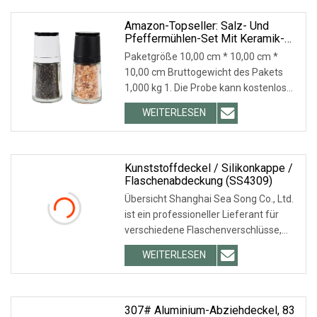
ein professioneller Hersteller und
Amazon-Topseller: Salz- Und
Pfeffermühlen-Set Mit Keramik-
Pfeffermühlen
Paketgröße 10,00 cm * 10,00 cm *
10,00 cm Bruttogewicht des Pakets
1,000 kg 1. Die Probe kann kostenlos
gesendet werden, um die Qualität zu
WEITERLESEN
überprüfen. 2. Unser Unternehmen
wurde bereits mit ISO9001
ausgezeichnet, wir sind der
Hauptlieferant
Kunststoffdeckel / Silikonkappe /
Flaschenabdeckung (SS4309)
Übersicht Shanghai Sea Song Co., Ltd.
ist ein professioneller Lieferant für
verschiedene Flaschenverschlüsse,
Kunststoffverschlüsse,
WEITERLESEN
Metallschraubverschlüsse,
Edelstahldeckel,
Weinflaschenverschlüsse,
Aluminiumverschlüsse, Glaskerzen
307# Aluminium-Abziehdeckel, 83