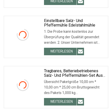
WEITERLESEN
zum Pulverisieren von Granulaten oder
Partikeln mit mäßiger Härte,
geringerer Viskosität und weniger
verwendet
Einstellbare Salz- Und
Pfeffermühle Edelstahlmühle
1. Die Probe kann kostenlos zur
Überprüfung der Qualität gesendet
werden. 2. Unser Unternehmen ist
bereits nach ISO9001 zertifiziert und
WEITERLESEN
wir sind der Hauptlieferant von Coca-
Cola, LIBBEY, ARC, TARGET usw. 3.
Prozessskala: 18 +
Tragbares, Batteriebetriebenes
Salz- Und Pfeffermühlen-Set Aus
Edelstahl, Elektronisches
Übersicht Paketgröße 10,00 cm *
Pfeffermühlen-Set
10,00 cm * 25,00 cm Bruttogewicht
des Pakets 1,000 kg
Produktbeschreibung
WEITERLESEN
PRODUKTKATEGORIE Firmenprofil
Huangshan Auliz Industrial Co. Ltd ist