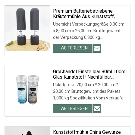
für kostenlose Muster zu
kontaktieren!!! Bieten Sie OEM an
Premium Batteriebetriebene
Kräutermühle Aus Kunststoff,
Automatische Salz- Und
Übersicht Verpackungsgröße 8,00 cm
Pfeffermühle Für Die Küche
x 8,00 cm x 25,00 cm Bruttogewicht
der Verpackung 0,800 kg
Produktbeschreibung Automatische
WEITERLESEN
Salz- und Pfeffermühle 1. Innovative
elektrische Pfeffermühle mahlt
Pfeffer mit Leichtigkeit. 2. Geeignet
Großhandel Einstellbar 80ml 100ml
Glas Kunststoff Nachfüllbar
Gewürz Salz Pfeffermühle
Paketgröße 20,00 cm * 20,00 cm *
20,00 cm Bruttogewicht des Pakets
1,000 kg Spezifikation Vom Verkäufer
empfohlen Produktbeschreibung FAQ
WEITERLESEN
1. Wer sind wir? Xiamen Sinogrinder
Houseware Co., Ltd. ist anerkannt als
Kunststoffmühle China Gewürze