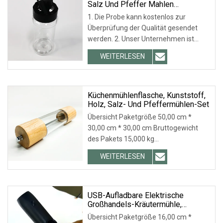
Salz Und Pfeffer Mahlen
Kunststoffmühlen
1. Die Probe kann kostenlos zur
Überprüfung der Qualität gesendet
werden. 2. Unser Unternehmen ist
bereits nach ISO9001 zertifiziert und
WEITERLESEN
wir sind der Hauptlieferant von Coca-
Cola, LIBBEY, ARC, TARGET usw. 3.
Prozessskala: 18 +
Küchenmühlenflasche, Kunststoff,
Holz, Salz- Und Pfeffermühlen-Set
Übersicht Paketgröße 50,00 cm *
30,00 cm * 30,00 cm Bruttogewicht
des Pakets 15,000 kg
Produktparameter
WEITERLESEN
Produktbeschreibung
Produktverpackung Verpackung: 1.
Export-Standardverpackung. 2.
Kundenspezifische Verpackung
USB-Aufladbare Elektrische
Großhandels-Kräutermühle,
Automatische Salz- Und
Übersicht Paketgröße 16,00 cm *
Pfeffermühle Aus Kunststoff Mit