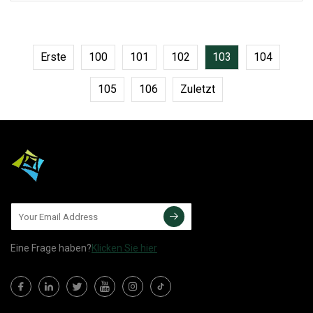
Cola, LIBBEY, ARC, TARGET usw. 3.
Prozessskala: 18 +
Erste
100
101
102
103
104
105
106
Zuletzt
Eine Frage haben?
Klicken Sie hier