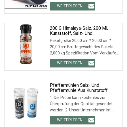
Ihnen dieses Gewürzglas gefällt,
WEITERLESEN
kontaktieren Sie uns, wir bieten Ihnen
weitere Optionen entsprechend Ihren
Vorstellungen. 2. Nach Erreichen der
200 G Himalaya-Salz, 200 Ml,
Kunststoff, Salz- Und
Pfeffermühle, Streuer, Grobheit
Paketgröße 20,00 cm * 20,00 cm *
20,00 cm Bruttogewicht des Pakets
2,000 kg Spezifikation Vom Verkäufer
empfohlen Produktbeschreibung FAQ
WEITERLESEN
1. Wer sind wir? Xiamen Sinogrinder
Houseware Co., Ltd. ist anerkannt als
Pfeffermühlen Salz- Und
Pfeffermühle Aus Kunststoff
1. Die Probe kann kostenlos zur
Überprüfung der Qualität gesendet
werden. 2. Unser Unternehmen ist
bereits nach ISO9001 zertifiziert und
WEITERLESEN
wir sind der Hauptlieferant von Coca-