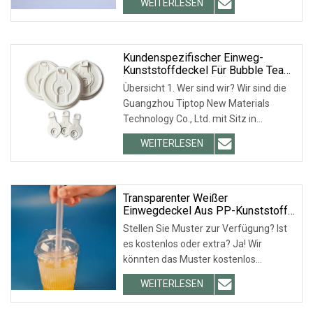
WEITERLESEN
Häfen Ningbo und Shanghai. 2. F: Kann
ich die Farbe anpassen?
Kundenspezifischer Einweg-
Kunststoffdeckel Für Bubble Tea
Milk Tea Cup-Deckel PP PS Für
Übersicht 1. Wer sind wir? Wir sind die
Pappbecher-Abdeckungen
Guangzhou Tiptop New Materials
Technology Co., Ltd. mit Sitz in
Guangzhou, China. Wir haben unsere
WEITERLESEN
Geschäftstätigkeit im Jahr 2016
aufgenommen. Unsere Produkte
werden in verschiedenen Regionen
verkauft,
Transparenter Weißer
Einwegdeckel Aus PP-Kunststoff
Für Milchteetassen Mit
Stellen Sie Muster zur Verfügung? Ist
Individuellem Durchmesser, 95
es kostenlos oder extra? Ja! Wir
Mm, Panda-Förmiger
könnten das Muster kostenlos
Injektionsdeckel
anbieten, aber Sie müssen die
WEITERLESEN
tatsächlichen Versandkosten
bezahlen. Bitte klicken Sie hier, um uns