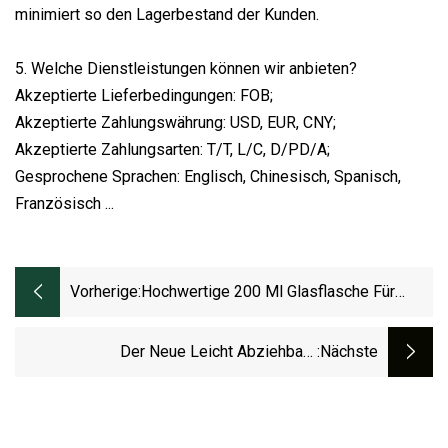
minimiert so den Lagerbestand der Kunden.
5. Welche Dienstleistungen können wir anbieten?
Akzeptierte Lieferbedingungen: FOB;
Akzeptierte Zahlungswährung: USD, EUR, CNY;
Akzeptierte Zahlungsarten: T/T, L/C, D/PD/A;
Gesprochene Sprachen: Englisch, Chinesisch, Spanisch,
Französisch ...
Vorherige:
Hochwertige 200 Ml Glasflasche Für
Gewürzöl Und Essig
Der Neue Leicht Abziehbare
:nächste
Aluminiumdeckel Mit 401#99 Mm
Innendurchmesser Zum Verschließen Von
Kunststoffdosen