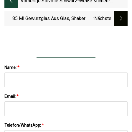
Vorherige:
Stilvolle Schwarz-Weiße Küchen-
Pfeffermühle Mit Logo
85 Ml Gewürzglas Aus Glas, Shaker Mit
:nächste
Klappverschluss, Glasflasche Für Pfeffer
Und Salz
Name:
*
Email:
*
Telefon/WhatsApp:
*