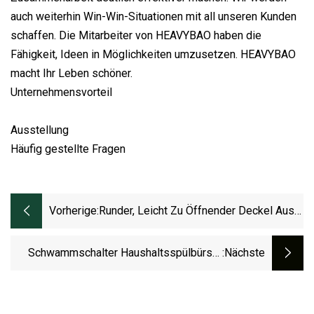
auch weiterhin Win-Win-Situationen mit all unseren Kunden
schaffen. Die Mitarbeiter von HEAVYBAO haben die
Fähigkeit, Ideen in Möglichkeiten umzusetzen. HEAVYBAO
macht Ihr Leben schöner.
Unternehmensvorteil
Ausstellung
Häufig gestellte Fragen
Vorherige:
Runder, Leicht Zu Öffnender Deckel Aus
Aluminium Für PCR RPET-Kunststoff-
Getränkedosen, Deckelflasche, 200 Ml
Schwammschalter Haushaltsspülbürste
:nächste
Küchenwerkzeuge Schwammbürste
Reinigungsbürsten