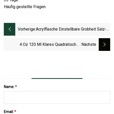
Häufig gestellte Fragen
Vorherige:
Acrylflasche Einstellbare Grobheit Salz-
Und Pfeffermühle Holz Pfeffermühle
4 Oz 120 Ml Klares Quadratisches
:nächste
Gewürzglas, Glasflaschen Zur
Aufbewahrung Von Salz, Pfeffer Und
Gewürzen Mit Streudeckel, Silberner
Metalldeckel
Name:
*
Email:
*