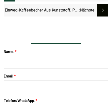
Mit 83 Mm Flachem Mahlwerk
Einweg-Kaffeebecher Aus Kunststoff, PP-
:nächste
Deckel, Plastikbecherdeckel Für
Kaffeetrinkbecher
Name:
*
Email:
*
Telefon/WhatsApp:
*