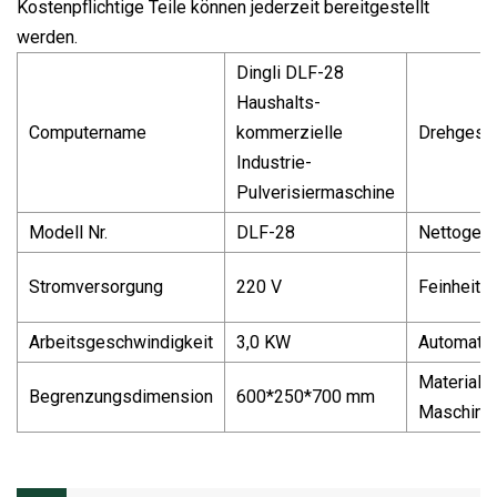
Kostenpflichtige Teile können jederzeit bereitgestellt
werden.
Dingli DLF-28
Haushalts-
Computername
kommerzielle
Drehgesch
Industrie-
Pulverisiermaschine
Modell Nr.
DLF-28
Nettogewi
Stromversorgung
220 V
Feinheit
Arbeitsgeschwindigkeit
3,0 KW
Automatis
Material d
Begrenzungsdimension
600*250*700 mm
Maschine