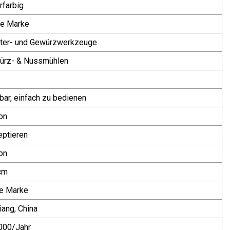
farbig
ne Marke
uter- und Gewürzwerkzeuge
ürz- & Nussmühlen
bar, einfach zu bedienen
on
ptieren
on
cm
ne Marke
iang, China
000/Jahr