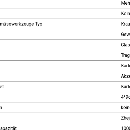
Mehr
Kei
emüsewerkzeuge Typ
Krä
Gew
Glas
Trag
Kart
Akze
et
Kart
4*9
n
kei
Zhej
apazität
100