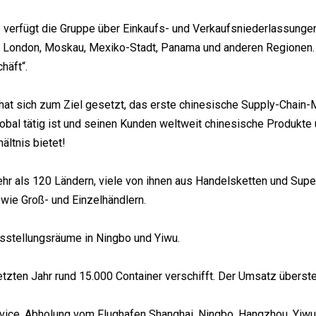
 verfügt die Gruppe über Einkaufs- und Verkaufsniederlassungen i
, London, Moskau, Mexiko-Stadt, Panama und anderen Regionen. 
häft“.
hat sich zum Ziel gesetzt, das erste chinesische Supply-Chai
obal tätig ist und seinen Kunden weltweit chinesische Produkte
ältnis bietet!
hr als 120 Ländern, viele von ihnen aus Handelsketten und S
wie Groß- und Einzelhändlern.
sstellungsräume in Ningbo und Yiwu.
etzten Jahr rund 15.000 Container verschifft. Der Umsatz überste
vice, Abholung vom Flughafen Shanghai, Ningbo, Hangzhou, Yiwu