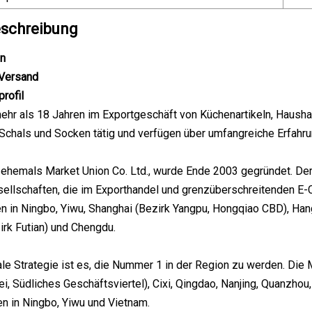
schreibung
en
Versand
rofil
mehr als 18 Jahren im Exportgeschäft von Küchenartikeln, Haush
chals und Socken tätig und verfügen über umfangreiche Erfahrun
 ehemals Market Union Co. Ltd., wurde Ende 2003 gegründet. De
sellschaften, die im Exporthandel und grenzüberschreitenden E
n in Ningbo, Yiwu, Shanghai (Bezirk Yangpu, Hongqiao CBD), Hang
rk Futian) und Chengdu.
le Strategie ist es, die Nummer 1 in der Region zu werden. Di
ei, Südliches Geschäftsviertel), Cixi, Qingdao, Nanjing, Quanzhou
ken in Ningbo, Yiwu und Vietnam.