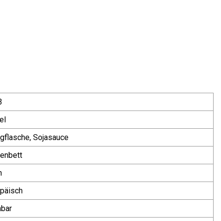
3
el
gflasche, Sojasauce
enbett
n
päisch
hbar