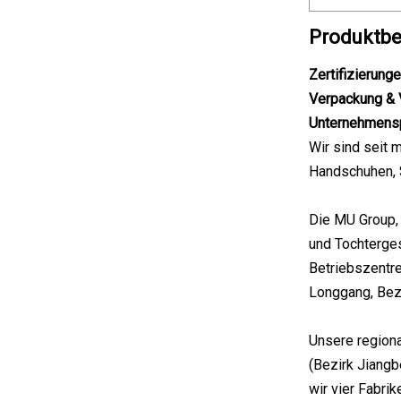
Produktbe
Zertifizierung
Verpackung & 
Unternehmensp
Wir sind seit 
Handschuhen, S
Die MU Group,
und Tochterge
Betriebszentre
Longgang, Bezi
Unsere regiona
(Bezirk Jiangb
wir vier Fabri