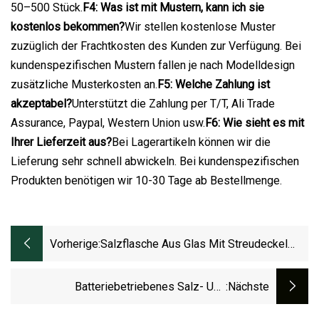
50–500 Stück.
F4: Was ist mit Mustern, kann ich sie
kostenlos bekommen?
Wir stellen kostenlose Muster
zuzüglich der Frachtkosten des Kunden zur Verfügung. Bei
kundenspezifischen Mustern fallen je nach Modelldesign
zusätzliche Musterkosten an.
F5: Welche Zahlung ist
akzeptabel?
Unterstützt die Zahlung per T/T, Ali Trade
Assurance, Paypal, Western Union usw.
F6: Wie sieht es mit
Ihrer Lieferzeit aus?
Bei Lagerartikeln können wir die
Lieferung sehr schnell abwickeln. Bei kundenspezifischen
Produkten benötigen wir 10-30 Tage ab Bestellmenge.
Vorherige:
Salzflasche Aus Glas Mit Streudeckel
Aus Kunststoff Für Die Küche, Pfeffer,
Gewürzflasche
Batteriebetriebenes Salz- Und
:nächste
Pfeffermühlen-Set, Elektrisch, Direkt Ab