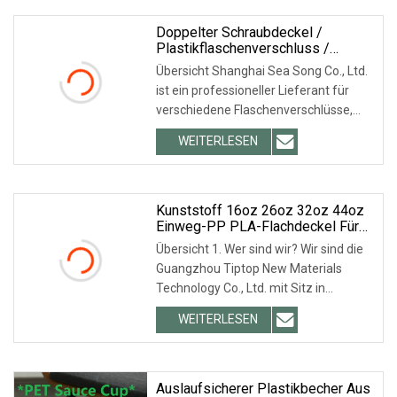
Prozessskala: 18 +
Doppelter Schraubdeckel /
Plastikflaschenverschluss /
Flaschenverschluss (SS4302)
Übersicht Shanghai Sea Song Co., Ltd.
ist ein professioneller Lieferant für
verschiedene Flaschenverschlüsse,
Kunststoffverschlüsse,
WEITERLESEN
Metallschraubverschlüsse,
Edelstahldeckel,
Weinflaschenverschlüsse,
Aluminiumverschlüsse, Glaskerzen
Kunststoff 16oz 26oz 32oz 44oz
Einweg-PP PLA-Flachdeckel Für
Pappbecher
Übersicht 1. Wer sind wir? Wir sind die
Guangzhou Tiptop New Materials
Technology Co., Ltd. mit Sitz in
Guangzhou, China. Wir haben unsere
WEITERLESEN
Geschäftstätigkeit im Jahr 2016
aufgenommen. Unsere Produkte
werden in verschiedenen Regionen
verkauft,
Auslaufsicherer Plastikbecher Aus