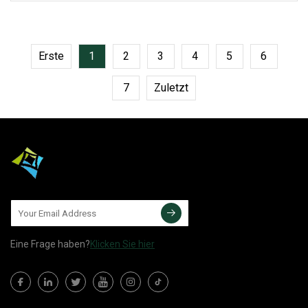
Produktlinien umfassen derzeit: •
Aluminiumdosen •
Erste
1
2
3
4
5
6
7
Zuletzt
Eine Frage haben?
Klicken Sie hier