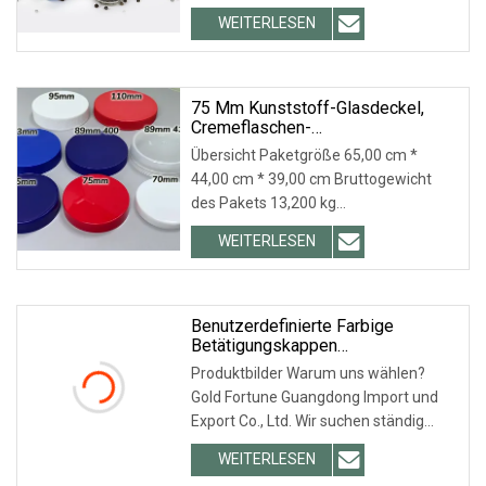
bereits nach ISO9001 zertifiziert und
WEITERLESEN
wir sind der Hauptlieferant von Coca-
Cola, LIBBEY, ARC, TARGET usw. 3.
Prozessskala: 18 +
75 Mm Kunststoff-Glasdeckel,
Cremeflaschen-
Schraubverschlüsse, Glasdeckel
Übersicht Paketgröße 65,00 cm *
44,00 cm * 39,00 cm Bruttogewicht
des Pakets 13,200 kg
Produktbeschreibung
WEITERLESEN
Qualitätskontrolle Verpackung und
Lieferung Maßgeschneiderte
Verpackung nach Kundenwunsch.
Wenn
Benutzerdefinierte Farbige
Betätigungskappen
Kunststoffdeckel Für
Produktbilder Warum uns wählen?
Desinfektionssprühflaschen
Gold Fortune Guangdong Import und
Export Co., Ltd. Wir suchen ständig
nach kompetenten Herstellern und
WEITERLESEN
investieren in diese. Unsere