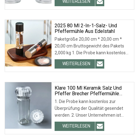
WEITERLESEN
Gewürzmühle Pfeffermühle Salz-
Pfeffermühlen Pfeffermühle aus Glas
Hochfestes Keramikmahlwerk
2025 80 Ml 2-In-1-Salz- Und
Pfeffermühle Aus Edelstahl
Paketgröße 20,00 cm * 20,00 cm *
20,00 cm Bruttogewicht des Pakets
2,000 kg 1. Die Probe kann kostenlos
gesendet werden, um die Qualität zu
WEITERLESEN
überprüfen. 2. Unser Unternehmen
wurde bereits mit ISO9001
ausgezeichnet, wir sind der
Hauptlieferant
Klare 100 Ml Keramik Salz Und
Pfeffer Brecher Pfeffermühle
Grinder Flasche
1. Die Probe kann kostenlos zur
Überprüfung der Qualität gesendet
werden. 2. Unser Unternehmen ist
bereits nach ISO9001 zertifiziert und
WEITERLESEN
wir sind der Hauptlieferant von Coca-
Cola, LIBBEY, ARC, TARGET usw. 3.