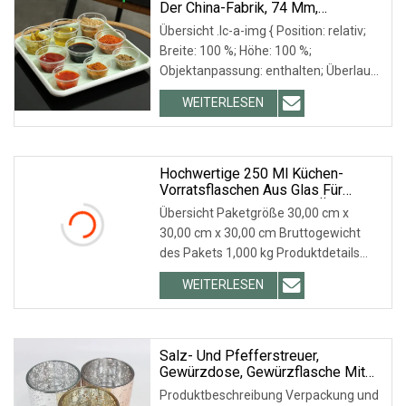
Der China-Fabrik, 74 Mm,
Kuppeldeckel Für
Übersicht .lc-a-img { Position: relativ;
Getränkeverpackungen
Breite: 100 %; Höhe: 100 %;
Objektanpassung: enthalten; Überlauf:
ausgeblendet;}.lc-a-img .img-content {
WEITERLESEN
Position: absolut; oben: 0; links: 0;
Breite: 100 %; Höhe: 100 %;
Hochwertige 250 Ml Küchen-
Vorratsflaschen Aus Glas Für
Gewürze, Pfeffer, Honig, Öl Mit
Übersicht Paketgröße 30,00 cm x
Löffel, Pinsel, Schöpfkelle
30,00 cm x 30,00 cm Bruttogewicht
des Pakets 1,000 kg Produktdetails
Unser persönlicher Service Senden Sie
WEITERLESEN
uns eine Anfrage, um weitere Details
zu diesem Produkt zu erhalten! Unser
Unternehmen und unsere Fabrik in
Xuzhou
Salz- Und Pfefferstreuer,
Gewürzdose, Gewürzflasche Mit
Edelstahldeckel
Produktbeschreibung Verpackung und