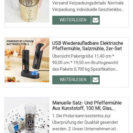
Versand Verpackungsdetails: Normale
Verpackung, individuelle Geschenkbox,
PVC-Box, Fensterbox, Farbbox, weiße
WEITERLESEN
Box usw. Lieferzeit: 7–45 Tage, je nach
Kundenwunsch. Vorlaufzeit:
USB Wiederaufladbare Elektrische
Pfeffermühle, Salzmühle, 2er-Set
Übersicht Paketgröße 11,40 cm *
90,00 cm * 19,50 cm Bruttogewicht
des Pakets 0,700 kg Spezifikation:
Bilder Warum wir 1) Überlegene
WEITERLESEN
Qualität Qualität ist das Wichtigste! Wir
setzen uns dafür ein, dass alle
Manuelle Salz- Und Pfeffermühle
Aus Kunststoff, 100 Ml, Glas,
Schwarz
1. Die Probe kann kostenlos zur
Überprüfung der Qualität gesendet
werden. 2. Unser Unternehmen ist